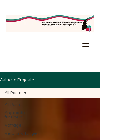
Aktuelle Projekte
All Posts
All Posts
Angebote
für Eltern
Voträge
Veranstaltungen