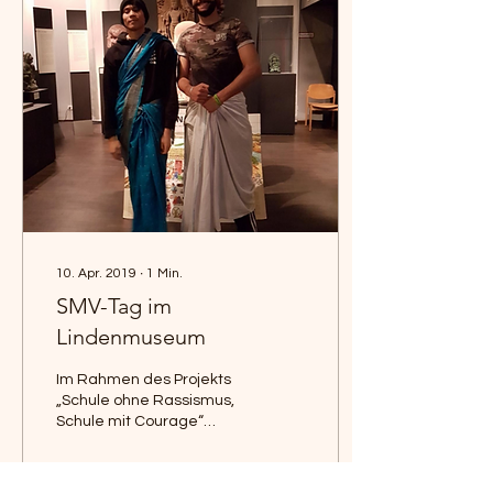
10. Apr. 2019
∙
1
Min.
SMV-Tag im
Lindenmuseum
Im Rahmen des Projekts
„Schule ohne Rassismus,
Schule mit Courage“
waren wir, die SMV, in
Begleitung der
Verbindungslehrer Herrn