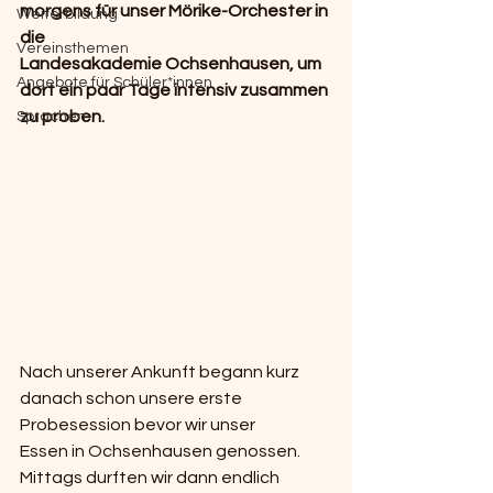
morgens für unser Mörike-Orchester in 
Weiterbildung
die
Vereinsthemen
Landesakademie Ochsenhausen, um 
Angebote für Schüler*innen
dort ein paar Tage intensiv zusammen 
zu proben.
Sprachen
Nach unserer Ankunft begann kurz 
danach schon unsere erste 
Probesession bevor wir unser
Essen in Ochsenhausen genossen. 
Mittags durften wir dann endlich 