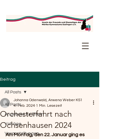
Beitrag
All Posts
Johanna Odenwald, Arwena Weber KS1
All Posts
4. Feb. 2024
1 Min. Lesezeit
Orchesterfahrt nach
Angebote für Eltern
Ochsenhausen 2024
Voträge
Veranstaltungen
Am Montag, den 22. Januar ging es 