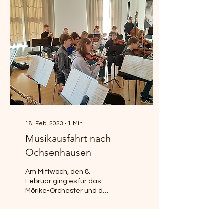
18. Feb. 2023
∙
1
Min.
Musikausfahrt nach
Ochsenhausen
Am Mittwoch, den 8.
Februar ging es für das
Mörike-Orchester und den
Oberstufenchor in die
Landesakademie
Ochsenhausen, um ein