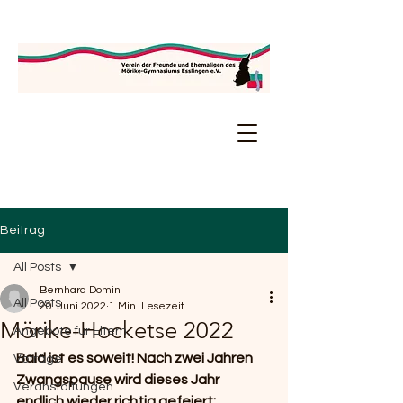
Beitrag
All Posts
Bernhard Domin
All Posts
20. Juni 2022
1 Min. Lesezeit
Mörike-Hocketse 2022
Angebote für Eltern
Bald ist es soweit! Nach zwei Jahren 
Voträge
Zwangspause wird dieses Jahr 
Veranstaltungen
endlich wieder richtig gefeiert: