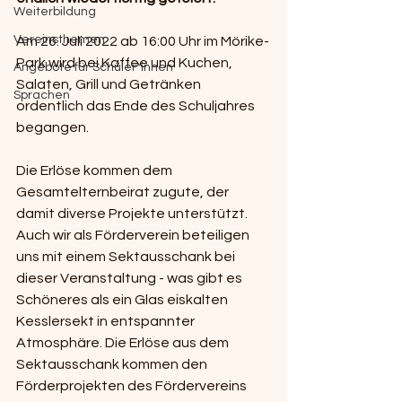
Weiterbildung
Vereinsthemen
Am 26. Juli 2022 ab 16:00 Uhr im Mörike-
Park wird bei Kaffee und Kuchen, 
Angebote für Schüler*innen
Salaten, Grill und Getränken 
Sprachen
ordentlich das Ende des Schuljahres 
begangen.
Die Erlöse kommen dem 
Gesamtelternbeirat zugute, der 
damit diverse Projekte unterstützt.
Auch wir als Förderverein beteiligen 
uns mit einem Sektausschank bei 
dieser Veranstaltung - was gibt es 
Schöneres als ein Glas eiskalten 
Kesslersekt in entspannter 
Atmosphäre. Die Erlöse aus dem 
Sektausschank kommen den 
Förderprojekten des Fördervereins 