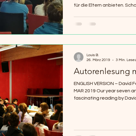
für die Eltern anbieten. Schon
Louis B.
26. März 2019
3 Min. Lese
Autorenlesung m
ENGLISH VERSION – David Fe
MAR 2019 Our year seven an
fascinating reading by David.