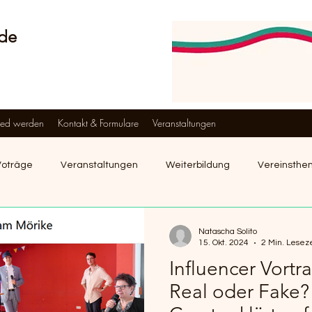
nde
ied werden
Kontakt & Formulare
Veranstaltungen
Voträge
Veranstaltungen
Weiterbildung
Vereinsth
prachen
Natascha Solito
15. Okt. 2024
2 Min. Leseze
Influencer Vortr
Real oder Fake?