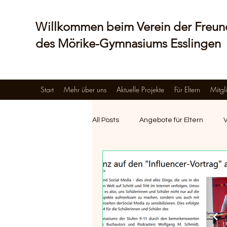
Willkommen beim Verein der Freu
des Mörike-Gymnasiums Esslingen
Start
Mehr über uns
Aktuelle Projekte
Für Eltern
Mitgl
All Posts
Angebote für Eltern
Angebote für Schüler*innen
S