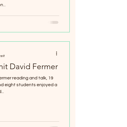
...
zeit
it David Fermer
rmer reading and talk, 19
d eight students enjoyed a
..