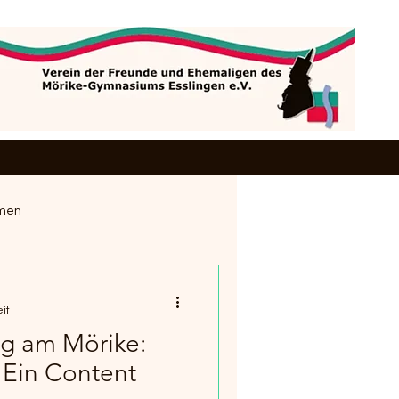
emen
it
ag am Mörike:
 Ein Content